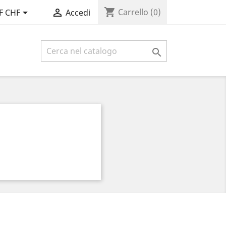
shopping_cart


Carrello
(0)
F CHF
Accedi
