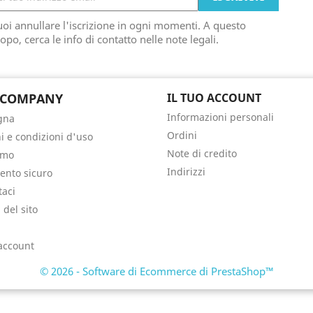
oi annullare l'iscrizione in ogni momenti. A questo
opo, cerca le info di contatto nelle note legali.
 COMPANY
IL TUO ACCOUNT
Informazioni personali
gna
Ordini
i e condizioni d'uso
Note di credito
amo
Indirizzi
nto sicuro
taci
del sito
i
 account
© 2026 - Software di Ecommerce di PrestaShop™