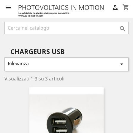
shopping_cart



CHARGEURS USB
Rilevanza

Visualizzati 1-3 su 3 articoli