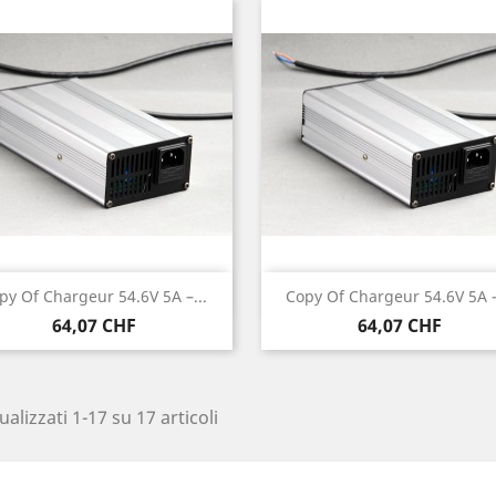
Anteprima
Anteprima


py Of Chargeur 54.6V 5A –...
Copy Of Chargeur 54.6V 5A –
Prezzo
Prezzo
64,07 CHF
64,07 CHF
ualizzati 1-17 su 17 articoli