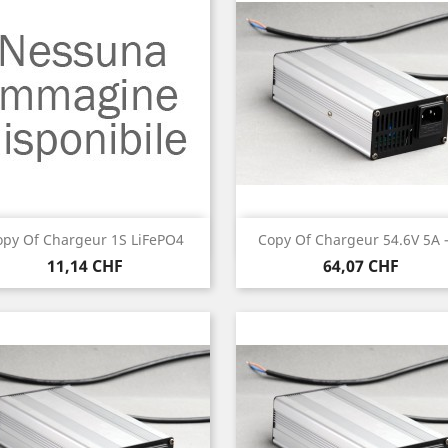
Anteprima
Anteprima


opy Of Chargeur 1S LiFePO4
Copy Of Chargeur 54.6V 5A –
Prezzo
Prezzo
11,14 CHF
64,07 CHF