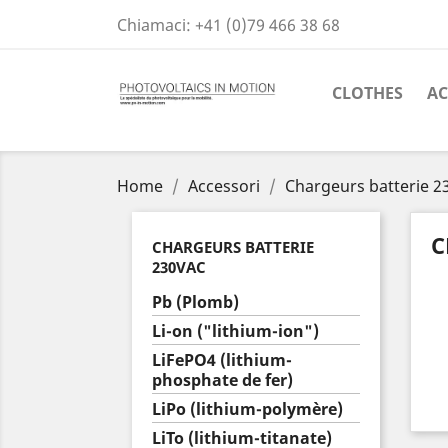
Chiamaci:
+41 (0)79 466 38 68
CLOTHES
AC
Home
Accessori
Chargeurs batterie 
C
CHARGEURS BATTERIE
230VAC
Pb (Plomb)
Li-on ("lithium-ion")
LiFePO4 (lithium-
phosphate de fer)
LiPo (lithium-polymère)
LiTo (lithium-titanate)