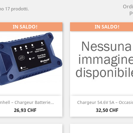
Ord
no 17 prodotti.
p
IN SALDO!
IN SALDO!
Anteprima
Anteprima


inhell – Chargeur Batterie...
Chargeur 54.6V 5A – Occasi
Prezzo
Prezzo
26,93 CHF
32,50 CHF