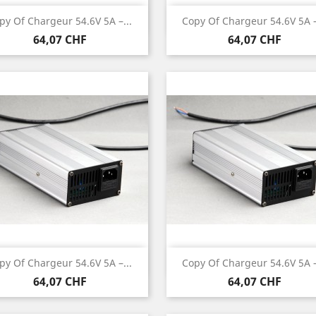
Anteprima
Anteprima


py Of Chargeur 54.6V 5A –...
Copy Of Chargeur 54.6V 5A –
Prezzo
Prezzo
64,07 CHF
64,07 CHF
Anteprima
Anteprima


py Of Chargeur 54.6V 5A –...
Copy Of Chargeur 54.6V 5A –
Prezzo
Prezzo
64,07 CHF
64,07 CHF