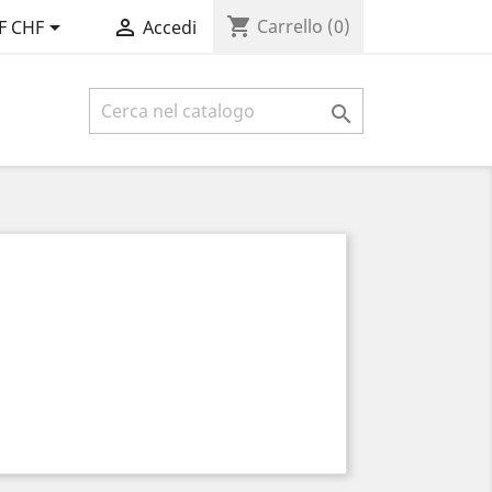
shopping_cart


Carrello
(0)
F CHF
Accedi
