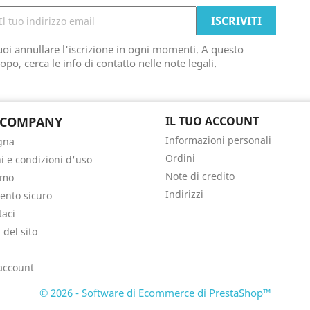
oi annullare l'iscrizione in ogni momenti. A questo
opo, cerca le info di contatto nelle note legali.
 COMPANY
IL TUO ACCOUNT
Informazioni personali
gna
Ordini
i e condizioni d'uso
Note di credito
amo
Indirizzi
nto sicuro
taci
del sito
i
 account
© 2026 - Software di Ecommerce di PrestaShop™