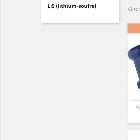
LiS (lithium-soufre)
Ci so
E