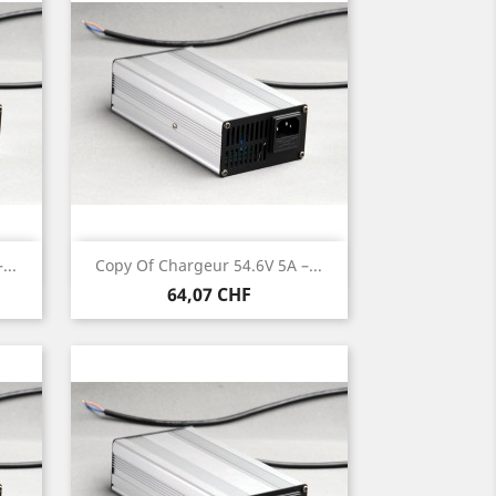
Anteprima

...
Copy Of Chargeur 54.6V 5A –...
Prezzo
64,07 CHF