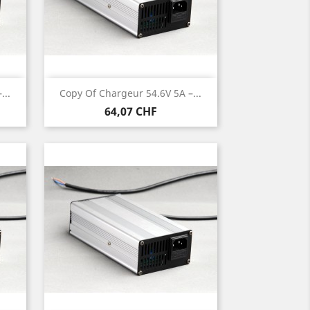
Anteprima

...
Copy Of Chargeur 54.6V 5A –...
Prezzo
64,07 CHF