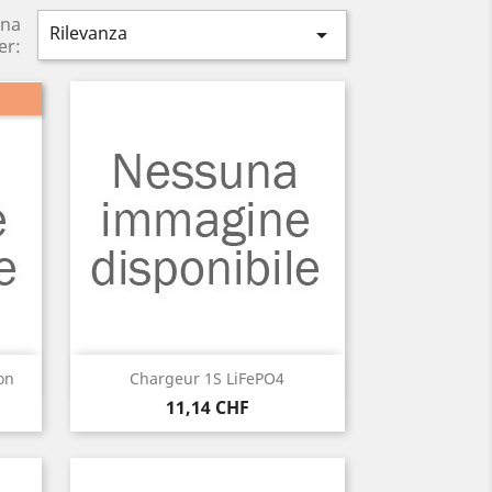
ina
Rilevanza

er:
Anteprima

on
Chargeur 1S LiFePO4
Prezzo
11,14 CHF