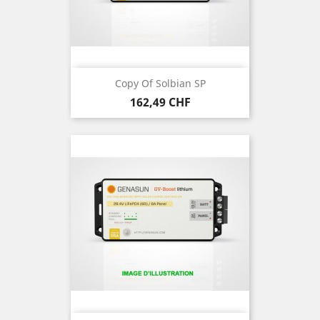
Copy Of Solbian SP
Prezzo
162,49 CHF