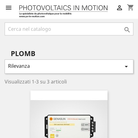
shopping_cart



PLOMB
Rilevanza

Visualizzati 1-3 su 3 articoli