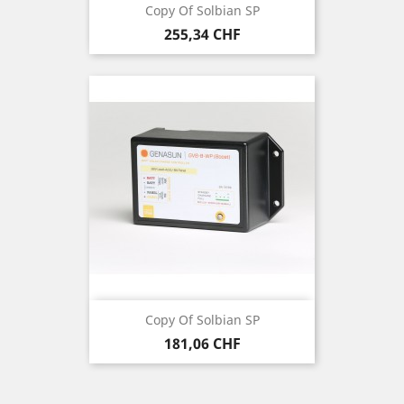
Copy Of Solbian SP
Prezzo
255,34 CHF
Copy Of Solbian SP
Prezzo
181,06 CHF