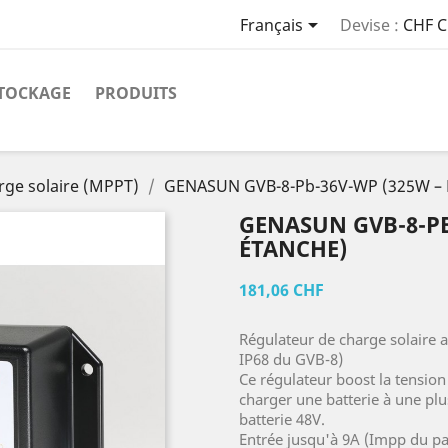

Français
Devise :
CHF 
TOCKAGE
PRODUITS
rge solaire (MPPT)
GENASUN GVB-8-Pb-36V-WP (325W – B
GENASUN GVB-8-PB
ÉTANCHE)
181,06 CHF
Régulateur de charge solaire
IP68 du GVB-8)
Ce régulateur boost la tension
charger une batterie à une plu
batterie 48V.
Entrée jusqu'à 9A (Impp du pa