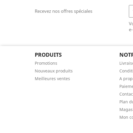
Recevez nos offres spéciales
V
e-
PRODUITS
NOTR
Promotions
Livrai
Nouveaux produits
Condit
Meilleures ventes
A prop
Paieme
Contac
Plan d
Magas
Mon c