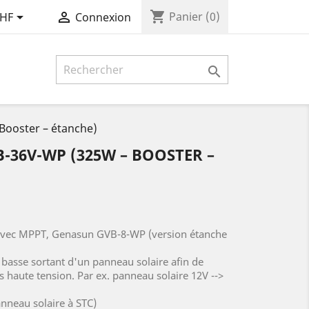
shopping_cart


Panier
(0)
CHF
Connexion

ooster – étanche)
-36V-WP (325W – BOOSTER –
 avec MPPT, Genasun GVB-8-WP (version étanche
 basse sortant d'un panneau solaire afin de
s haute tension. Par ex. panneau solaire 12V -->
nneau solaire à STC)