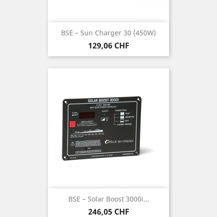
BSE – Sun Charger 30 (450W)
Prix
129,06 CHF
BSE – Solar Boost 3000i...
Prix
246,05 CHF